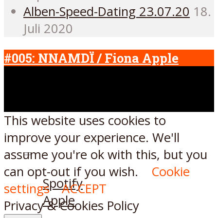
Alben-Speed-Dating 23.07.20
18.
Juli 2020
#005: NNAMDÏ / Fiona Apple
This website uses cookies to
improve your experience. We'll
assume you're ok with this, but you
Listen on:
can opt-out if you wish.
Cookie
Spotify
settings
ACCEPT
Apple
Privacy & Cookies Policy