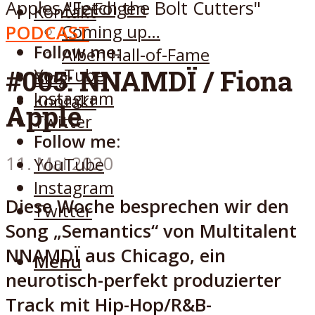
Alle Folgen
Kontakt
Coming up…
PODCAST
Follow me:
Alben Hall-of-Fame
#005: NNAMDÏ / Fiona
YouTube
Blog
Instagram
Kontakt
Apple
Twitter
Follow me:
11. Mai 2020
YouTube
Instagram
Diese Woche besprechen wir den
Twitter
Song „Semantics“ von Multitalent
NNAMDÏ aus Chicago, ein
Menu
neurotisch-perfekt produzierter
Track mit Hip-Hop/R&B-