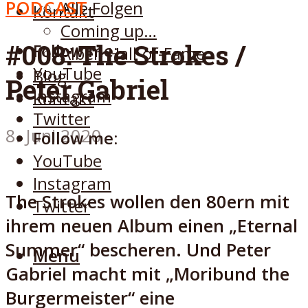
PODCAST
Alle Folgen
Kontakt
Coming up…
#008: The Strokes /
Follow me:
Alben Hall-of-Fame
YouTube
Blog
Peter Gabriel
Instagram
Kontakt
Twitter
8. Juni 2020
Follow me:
YouTube
Instagram
The Strokes wollen den 80ern mit
Twitter
ihrem neuen Album einen „Eternal
Summer“ bescheren. Und Peter
Menu
Gabriel macht mit „Moribund the
Burgermeister“ eine