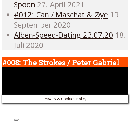
Spoon
27. April 2021
#012: Can / Maschat & Øye
19.
September 2020
Alben-Speed-Dating 23.07.20
18.
Juli 2020
#008: The Strokes / Peter Gabriel
Privacy & Cookies Policy
Listen on: