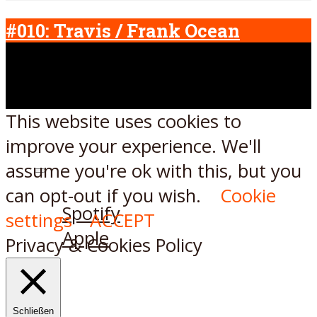
#010: Travis / Frank Ocean
This website uses cookies to
improve your experience. We'll
assume you're ok with this, but you
Listen on:
can opt-out if you wish.
Cookie
Spotify
settings
ACCEPT
Apple
Privacy & Cookies Policy
Schließen