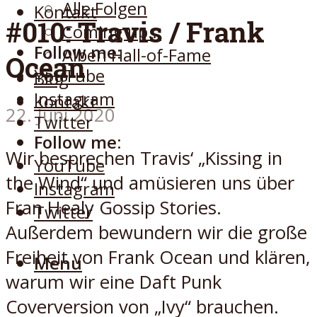
Alle Folgen
Kontakt
#010: Travis / Frank
Coming up…
Follow me:
Alben Hall-of-Fame
Ocean
YouTube
Blog
Instagram
Kontakt
22. Juni 2020
Twitter
Follow me:
Wir besprechen Travis‘ „Kissing in
YouTube
the Wind“ und amüsieren uns über
Instagram
Fran Healy Gossip Stories.
Twitter
Außerdem bewundern wir die große
Freiheit von Frank Ocean und klären,
Menu
warum wir eine Daft Punk
Coverversion von „Ivy“ brauchen.